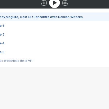
bey Maguire, c'est lui ! Rencontre avec Damien Witecka
e 6
e 5
e 4
e 3
s créatrices de la VF !
e 2
e 1
e Mektoub My Love arrive enfin ! Rencontre avec Shaïn Boumedine et Sal
i : après Toni en famille
elle réalise le bouleversant Dites lui que je l'aime