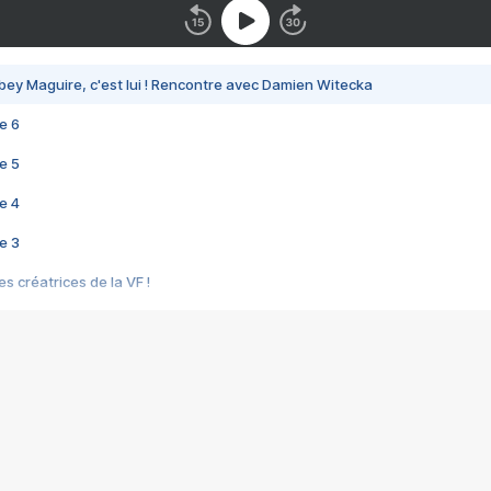
bey Maguire, c'est lui ! Rencontre avec Damien Witecka
e 6
e 5
e 4
e 3
s créatrices de la VF !
e 2
e 1
e Mektoub My Love arrive enfin ! Rencontre avec Shaïn Boumedine et Sal
i : après Toni en famille
elle réalise le bouleversant Dites lui que je l'aime