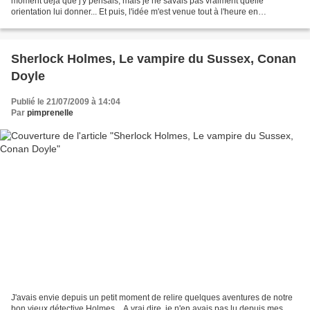
moment déjà que j'y pensais, mais je ne savais pas vraiment quelle
orientation lui donner... Et puis, l'idée m'est venue tout à l'heure en
bouquinant : j'avais envie de tout...
Sherlock Holmes, Le vampire du Sussex, Conan
Doyle
Publié le 21/07/2009 à 14:04
Par
pimprenelle
J'avais envie depuis un petit moment de relire quelques aventures de notre
bon vieux détective Holmes... A vrai dire, je n'en avais pas lu depuis mes