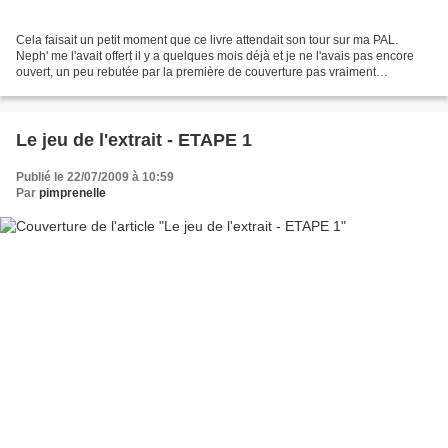
Cela faisait un petit moment que ce livre attendait son tour sur ma PAL.
Neph' me l'avait offert il y a quelques mois déjà et je ne l'avais pas encore
ouvert, un peu rebutée par la première de couverture pas vraiment
folichonne... Mais tout vient à point...
Le jeu de l'extrait - ETAPE 1
Publié le 22/07/2009 à 10:59
Par
pimprenelle