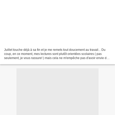
Juillet touche déjà à sa fin et je me remets tout doucement au travail... Du
coup, en ce moment, mes lectures sont plutôt orientées scolaires ( pas
seulement, je vous rassure! ) mais cela ne m'empêche pas d'avoir envie de
les partager avec vous... Je...