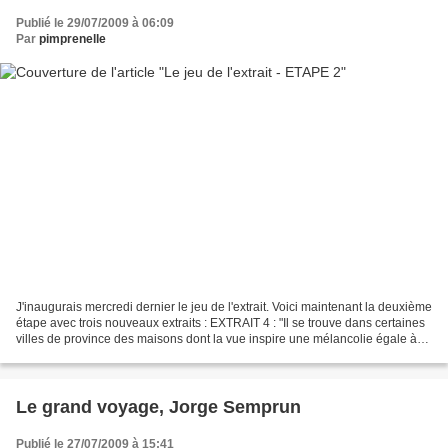
Publié le 29/07/2009 à 06:09
Par
pimprenelle
J'inaugurais mercredi dernier le jeu de l'extrait. Voici maintenant la deuxième
étape avec trois nouveaux extraits : EXTRAIT 4 : "Il se trouve dans certaines
villes de province des maisons dont la vue inspire une mélancolie égale à
celle que provoquent...
Le grand voyage, Jorge Semprun
Publié le 27/07/2009 à 15:41