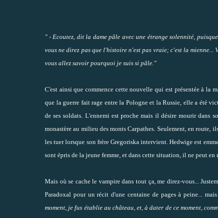
" - Ecoutez, dit la dame pâle avec une étrange solennité, puisque
vous ne direz pas que l'histoire n'est pas vraie; c'est la mienne...
vous allez savoir pourquoi je suis si pâle."
C'est ainsi que commence cette nouvelle qui est présentée à la ma
que la guerre fait rage entre la Pologne et la Russie, elle a été 
de ses soldats. L'ennemi est proche mais il désire mourir dans 
monastère au milieu des monts Carpathes. Seulement, en route, il
les tuer lorsque son frère Gregoriska intervient. Hedwige est emme
sont épris de la jeune femme, et dans cette situation, il ne peut en r
Mais où se cache le vampire dans tout ça, me direz-vous... Justement
Paradoxal pour un récit d'une centaine de pages à peine... ma
moment, je fus établie au château, et, à dater de ce moment, comm