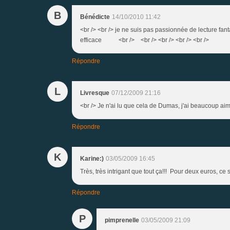
B
Bénédicte
14/10/2010 11:42
<br /> <br /> je ne suis pas passionnée de lecture fanta
efficace <br /> <br /> <br /> <br /> <br />
Répondre
L
Livresque
07/12/2009 21:16
<br /> Je n'ai lu que cela de Dumas, j'ai beaucoup aim
Répondre
K
Karine:)
03/05/2009 16:45
Très, très intrigant que tout ça!!! Pour deux euros, ce 
Répondre
P
pimprenelle
03/05/2009 21:09