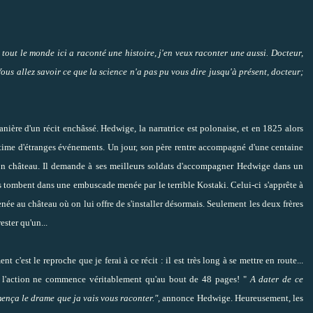
 tout le monde ici a raconté une histoire, j'en veux raconter une aussi. Docteur,
 Vous allez savoir ce que la science n'a pas pu vous dire jusqu'à présent, docteur;
nière d'un récit enchâssé. Hedwige, la narratrice est polonaise, et en 1825 alors
victime d'étranges événements. Un jour, son père rentre accompagné d'une centaine
son château. Il demande à ses meilleurs soldats d'accompagner Hedwige dans un
s tombent dans une embuscade menée par le terrible Kostaki. Celui-ci s'apprête à
née au château où on lui offre de s'installer désormais. Seulement les deux frères
ester qu'un...
 c'est le reproche que je ferai à ce récit : il est très long à se mettre en route...
is l'action ne commence véritablement qu'au bout de 48 pages! "
A dater de ce
ença le drame que ja vais vous raconter.",
annonce Hedwige. Heureusement, les