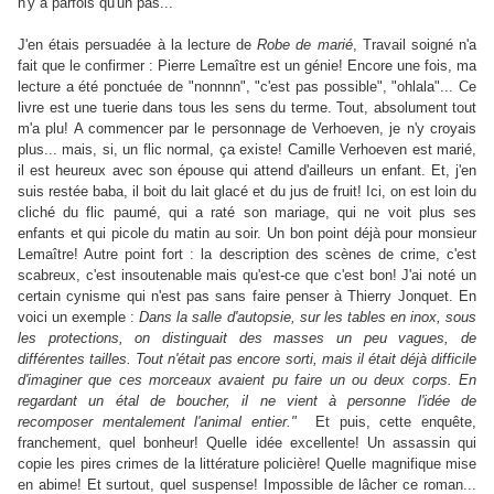
n'y a parfois qu'un pas...
J'en étais persuadée à la lecture de
Robe de marié
, Travail soigné n'a
fait que le confirmer : Pierre Lemaître est un génie! Encore une fois, ma
lecture a été ponctuée de "nonnnn", "c'est pas possible", "ohlala"... Ce
livre est une tuerie dans tous les sens du terme. Tout, absolument tout
m'a plu! A commencer par le personnage de Verhoeven, je n'y croyais
plus... mais, si, un flic normal, ça existe! Camille Verhoeven est marié,
il est heureux avec son épouse qui attend d'ailleurs un enfant. Et, j'en
suis restée baba, il boit du lait glacé et du jus de fruit! Ici, on est loin du
cliché du flic paumé, qui a raté son mariage, qui ne voit plus ses
enfants et qui picole du matin au soir. Un bon point déjà pour monsieur
Lemaître! Autre point fort : la description des scènes de crime, c'est
scabreux, c'est insoutenable mais qu'est-ce que c'est bon! J'ai noté un
certain cynisme qui n'est pas sans faire penser à Thierry Jonquet. En
voici un exemple :
Dans la salle d'autopsie, sur les tables en inox, sous
les protections, on distinguait des masses un peu vagues, de
différentes tailles. Tout n'était pas encore sorti, mais il était déjà difficile
d'imaginer que ces morceaux avaient pu faire un ou deux corps. En
regardant un étal de boucher, il ne vient à personne l'idée de
recomposer mentalement l'animal entier."
Et puis, cette enquête,
franchement, quel bonheur! Quelle idée excellente! Un assassin qui
copie les pires crimes de la littérature policière! Quelle magnifique mise
en abime! Et surtout, quel suspense! Impossible de lâcher ce roman...