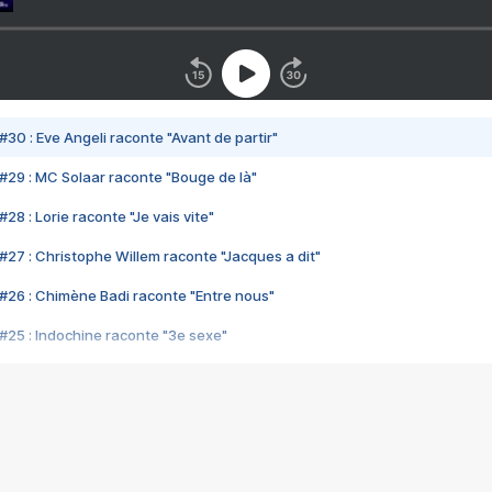
#30 : Eve Angeli raconte "Avant de partir"
#29 : MC Solaar raconte "Bouge de là"
28 : Lorie raconte "Je vais vite"
#27 : Christophe Willem raconte "Jacques a dit"
#26 : Chimène Badi raconte "Entre nous"
#25 : Indochine raconte "3e sexe"
#24 : Zaho raconte "C'est chelou"
#23 : Patrick Bruel raconte "Au café des délices"
#22 : Kyo raconte "Le chemin"