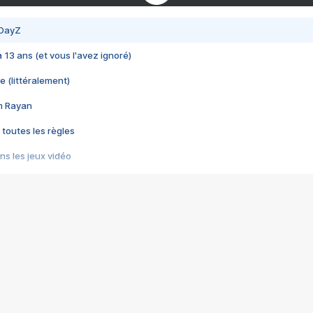
 DayZ
 a 13 ans (et vous l'avez ignoré)
e (littéralement)
im Rayan
 toutes les règles
s les jeux vidéo
us choquant de Rockstar ? - Le scandale BULLY
e plus moche de Steam
du RÊVE tourne au CAUCHEMAR
pendant 8 heures
it… à tort
umiliés par un jeu vidéo