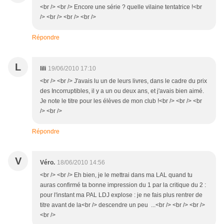
<br /> <br /> Encore une série ? quelle vilaine tentatrice !<br
/> <br /> <br /> <br />
Répondre
L
lili
19/06/2010 17:10
<br /> <br /> J'avais lu un de leurs livres, dans le cadre du prix
des Incorruptibles, il y a un ou deux ans, et j'avais bien aimé.
Je note le titre pour les élèves de mon club !<br /> <br /> <br
/> <br />
Répondre
V
Véro.
18/06/2010 14:56
<br /> <br /> Eh bien, je le mettrai dans ma LAL quand tu
auras confirmé ta bonne impression du 1 par la critique du 2 :
pour l'instant ma PAL LDJ explose : je ne fais plus rentrer de
titre avant de la<br /> descendre un peu ...<br /> <br /> <br />
<br />