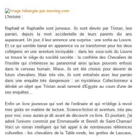
L'histoire :
Raphaël et Raphaëlle sont jumeaux. Ils sont élevés par Tristan, leur
parrain, depuis la mort accidentelle de leurs parents dix ans
auparavant. Un jour, il leur annonce une surprise : une sortie au Louvre.
Et ce qui semble banal en apparence va se transformer pour les deux
collègiens en une aventure incroyable : dans les sous-sols du Louvre
se trouve le siège du société secrète : la confrérie des Chevaliers de
l'Insolite qui s'intéresse au paranormal ainsi qu'aux pouvoirs enfouis
dans le cerveau humain. Mieux, ils ont été choisis pour devenir de
futurs chevaliers. Mais très vite, ils sont entraînés avec leur parrain
dans une enquête très dangereuse : un mystérieux Collectionneur a
dérobé un objet que Tristan avait ramené d'Egypte au cours d'une de
ses enquêtes...
Enfin un livre jeunesse qui sort de l'ordinaire et qui m'oblige à revoir
mes goûts en matière de lecture. Science-fiction et aventure, très peu
pour moi, vous aurais-je dit avant de découvrir ce livre. Et pourtant, j'ai
adoré l'univers construit par Emmanuelle et Benoît de Saint-Chamas!
Voici un roman intelligent qui fait appel à de nombreuses références
culturelles : les chevaliers de la Table ronde, les grottes de Lascaux,