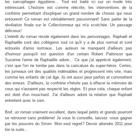
les sarcophages égyptiens... Tout est traité ici sur un mode très
intéressant. L'histoire est comme réécrite, les interventions de la
confrérie permettant d'expliquer un grand nombre de choses qui nous
entourent! Ce roman est véritablement passionnant! Sans parler de la
révélation finale sur le Collectionneur qui m'a scotchée. Un passage
délicieux!
L'intérêt du roman réside également dans les personnages. Raphaël et
Raphaëlle sont des collégiens tout ce qu'il y a de plus normal et sont
entourés d'amis normaux. Les auteurs ne manquent d'ailleurs pas
d'humour puisqu'il est question d'un certain Robert Pattinson que
Suzanne l'amie de Raphaëlle adore... Ce que j'ai apprécié également,
c'est que l'on ne tombe pas dans la caricature du super-héros. Certes,
les jumeaux ont des qualités indéniables et progressent très vite, mais
comme les enfants de cet âge, ils ont aussi peur parfois et commettent
des erreurs. D'ailleurs, la confrérie n'hésite pas à effacer la mémoire de
ceux qui n'auraient pas respecté les règles. Et pour cela, chaque enfant
est doté d'un mouchard. J'ai d'ailleurs adoré la relation que Raphaël
entretient avec le sien.
Bref, un roman vraiment excellent, dans lequel petits et grands pourront
se retrouver sans problème! Je vous le conseille, laissez -vous gagner
par les pouvoirs du Strom. Mon seul regret? Devoir attendre 2011 pour
lire la suite...