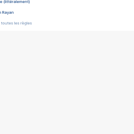
e (littéralement)
im Rayan
 toutes les règles
s les jeux vidéo
us choquant de Rockstar ? - Le scandale BULLY
e plus moche de Steam
du RÊVE tourne au CAUCHEMAR
pendant 8 heures
it… à tort
umiliés par un jeu vidéo
ire - Final Fantasy 8
ti un empire - Age of Empires
story DOFUS