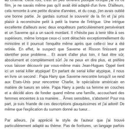
film, je ne savais même pas qu'il avait été adapté d'un livre. D'ailleurs,
cela remonte à une petite dizaine d'années, et du coup, j'en avais oublié
une bonne partie. Je gardais surtout le souvenir de la fin et j'ai pris
plaisir à reconstruire petit à petit la trame de l'intrigue. Une intrigue
excellente d'ailleurs avec deux enquêteurs particulièrement persévérant
et un Saverne qui a un sacré mordant. Il n'hésite pas à tenir tête à ses
supérieurs, même lorsque ceux-ci sont détachés exceptionnellement du
ministère et il poursuit l'enquête même après que celle-ci leur a été
retirée. En effet, le suspect que Saverne et Risson finissent par
identifier pose problème... Et avant d'aller plus loin, il faut être sûr,
absolument et complètement sûr! Je ne peux en dire plus, et préfère
vous laisser découvrir par vous-même mais Jean-Hugues Oppel tient
ici un serial killer atypique! En parlant de serial killer atypique, il nous
en livre un second : Papa Harry que Saverne rencontre lorsqu'il se rend
aux Etats-Unis pour rencontrer Charlie, le spécialiste américain en
matière de tueurs en série. Papa Harry a perdu sa femme en couches
et a décidé alors de fonder quand même une famille, accouchant des
femmes enceintes à sa manière... Âmes sensibles, s'abstenir! Pour ma
part, je suis friande de ces descriptions glauquissimes et j'ai adoré! De
même que l'explication du surnom donné au tueur...
Par ailleurs, j'ai apprécié le style de l'auteur que j'ai trouvé
particulièrement adapté au thème. Pas de fioritures, un langage parfois