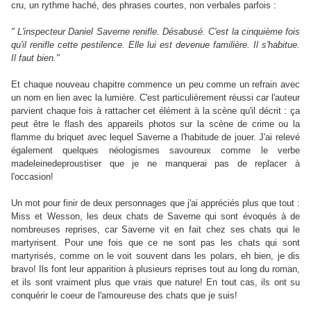
cru, un rythme haché, des phrases courtes, non verbales parfois :
" L'inspecteur Daniel Saverne renifle. Désabusé. C'est la cinquième fois
qu'il renifle cette pestilence. Elle lui est devenue familière. Il s'habitue.
Il faut bien."
Et chaque nouveau chapitre commence un peu comme un refrain avec
un nom en lien avec la lumière. C'est particulièrement réussi car l'auteur
parvient chaque fois à rattacher cet élément à la scène qu'il décrit : ça
peut être le flash des appareils photos sur la scène de crime ou la
flamme du briquet avec lequel Saverne a l'habitude de jouer. J'ai relevé
également quelques néologismes savoureux comme le verbe
madeleinedeproustiser que je ne manquerai pas de replacer à
l'occasion!
Un mot pour finir de deux personnages que j'ai appréciés plus que tout :
Miss et Wesson, les deux chats de Saverne qui sont évoqués à de
nombreuses reprises, car Saverne vit en fait chez ses chats qui le
martyrisent. Pour une fois que ce ne sont pas les chats qui sont
martyrisés, comme on le voit souvent dans les polars, eh bien, je dis
bravo! Ils font leur apparition à plusieurs reprises tout au long du roman,
et ils sont vraiment plus que vrais que nature! En tout cas, ils ont su
conquérir le coeur de l'amoureuse des chats que je suis!