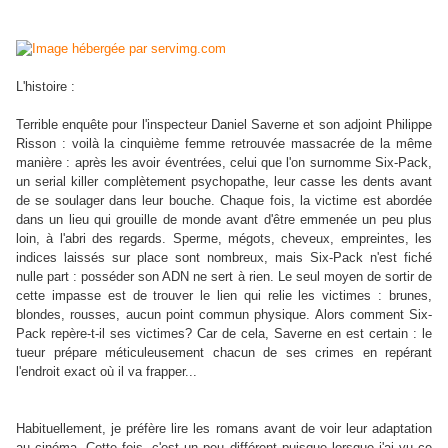
L'histoire :
Terrible enquête pour l'inspecteur Daniel Saverne et son adjoint Philippe
Risson : voilà la cinquième femme retrouvée massacrée de la même
manière : après les avoir éventrées, celui que l'on surnomme Six-Pack,
un serial killer complètement psychopathe, leur casse les dents avant
de se soulager dans leur bouche. Chaque fois, la victime est abordée
dans un lieu qui grouille de monde avant d'être emmenée un peu plus
loin, à l'abri des regards. Sperme, mégots, cheveux, empreintes, les
indices laissés sur place sont nombreux, mais Six-Pack n'est fiché
nulle part : posséder son ADN ne sert à rien. Le seul moyen de sortir de
cette impasse est de trouver le lien qui relie les victimes : brunes,
blondes, rousses, aucun point commun physique. Alors comment Six-
Pack repère-t-il ses victimes? Car de cela, Saverne en est certain : le
tueur prépare méticuleusement chacun de ses crimes en repérant
l'endroit exact où il va frapper...
Habituellement, je préfère lire les romans avant de voir leur adaptation
au cinéma. Cette fois, c'est un peu différent puisque lorsque j'ai vu ce