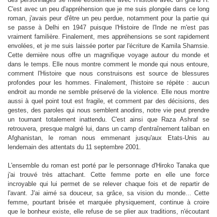
C'est avec un peu d'appréhension que je me suis plongée dans ce long
roman, j'avais peur d'être un peu perdue, notamment pour la partie qui
se passe à Delhi en 1947 puisque l'Histoire de l'Inde ne m'est pas
vraiment familière. Finalement, mes appréhensions se sont rapidement
envolées, et je me suis laissée porter par l'écriture de Kamila Shamsie.
Cette dernière nous offre un magnifique voyage autour du monde et
dans le temps. Elle nous montre comment le monde qui nous entoure,
comment l'Histoire que nous construisons est source de blessures
profondes pour les hommes. Finalement, l'histoire se répète : aucun
endroit au monde ne semble préservé de la violence. Elle nous montre
aussi à quel point tout est fragile, et comment par des décisions, des
gestes, des paroles qui nous semblent anodins, notre vie peut prendre
un tournant totalement inattendu. C'est ainsi que Raza Ashraf se
retrouvera, presque malgré lui, dans un camp d'entraînement taliban en
Afghanistan, le roman nous emmenant jusqu'aux Etats-Unis au
lendemain des attentats du 11 septembre 2001.
L'ensemble du roman est porté par le personnage d'Hiroko Tanaka que
j'ai trouvé très attachant. Cette femme porte en elle une force
incroyable qui lui permet de se relever chaque fois et de repartir de
l'avant. J'ai aimé sa douceur, sa grâce, sa vision du monde... Cette
femme, pourtant brisée et marquée physiquement, continue à croire
que le bonheur existe, elle refuse de se plier aux traditions, n'écoutant