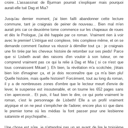
croire...L'assassinat de Bjurman pourrait s'expliquer mais pourquoi
aurait-elle tué Dag et Mia?
Jusqu'au dernier moment, j'ai bien failli abandonner cette lecture
commune, tant je craignais de peiner de nouveau... Bien mal m'en
aurait pris car ce deuxième tome commence sur les chapeaux de roues
et dès le Prologue, j'ai été happée par ce roman. Vraiment rien à voir
avec le premier! L'intrigue est complexe, très complexe même, et on se
demande comment l'auteur va réussir à démêler tout ça : je craignais
une fin tirée par les cheveux histoire de retomber sur ses pieds! Parce
que si Lisbeth avait des raisons d'en vouloir à son tuteur, on ne
comprend vraiment pas ce qui la relie à Dag et Mia ( si ce n'est que
tous connaissent Mikael ). Eh bien, la révélation m'a scotchée, j'étais
bien loin d'imaginer ça, et je dois reconnaître que ça m'a bien plu!
Quelle histoire, mais quelle histoire!! Forcément, tout au long du roman,
il y a de nombreuses zones d'ombre que le lecteur meurt d'envie de
lever, le suspense est insoutenable, et on tourne les 652 pages sans
s'en apercevoir... Et puis, il faut bien le dire, ce qui porte vraiment le
roman, c'est le personnage de Lisbeth! Elle a un profil vraiment
atypique et on ne peut s'empêcher de l'adorer, encore plus ici que dans
le premier tome où les médias la font passer pour une lesbienne
sataniste et psychopathe...
Une chose est sûre, je n'attendrai pas un an avant de lire le troisième