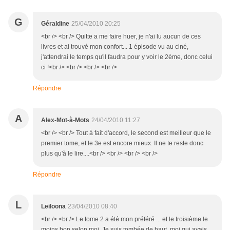
G
Géraldine
25/04/2010 20:25
<br /> <br /> Quitte a me faire huer, je n'ai lu aucun de ces
livres et ai trouvé mon confort... 1 épisode vu au ciné,
j'attendrai le temps qu'il faudra pour y voir le 2ème, donc celui
ci !<br /> <br /> <br /> <br />
Répondre
A
Alex-Mot-à-Mots
24/04/2010 11:27
<br /> <br /> Tout à fait d'accord, le second est meilleur que le
premier tome, et le 3e est encore mieux. Il ne te reste donc
plus qu'à le lire....<br /> <br /> <br /> <br />
Répondre
L
Leiloona
23/04/2010 08:40
<br /> <br /> Le tome 2 a été mon préféré ... et le troisième le
moins bon selon moi. Je suis tombée de haut, moi qui avais