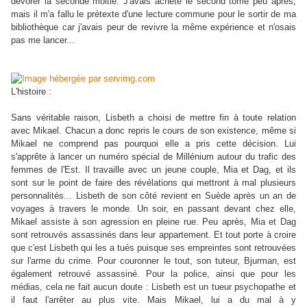
dévorer la seconde moitié. J'avais acheté le second tome peu après,
mais il m'a fallu le prétexte d'une lecture commune pour le sortir de ma
bibliothèque car j'avais peur de revivre la même expérience et n'osais
pas me lancer...
L'histoire :
Sans véritable raison, Lisbeth a choisi de mettre fin à toute relation
avec Mikael. Chacun a donc repris le cours de son existence, même si
Mikael ne comprend pas pourquoi elle a pris cette décision. Lui
s'apprête à lancer un numéro spécial de Millénium autour du trafic des
femmes de l'Est. Il travaille avec un jeune couple, Mia et Dag, et ils
sont sur le point de faire des révélations qui mettront à mal plusieurs
personnalités... Lisbeth de son côté revient en Suède après un an de
voyages à travers le monde. Un soir, en passant devant chez elle,
Mikael assiste à son agression en pleine rue. Peu après, Mia et Dag
sont retrouvés assassinés dans leur appartement. Et tout porte à croire
que c'est Lisbeth qui les a tués puisque ses empreintes sont retrouvées
sur l'arme du crime. Pour couronner le tout, son tuteur, Bjurman, est
également retrouvé assassiné. Pour la police, ainsi que pour les
médias, cela ne fait aucun doute : Lisbeth est un tueur psychopathe et
il faut l'arrêter au plus vite. Mais Mikael, lui a du mal à y