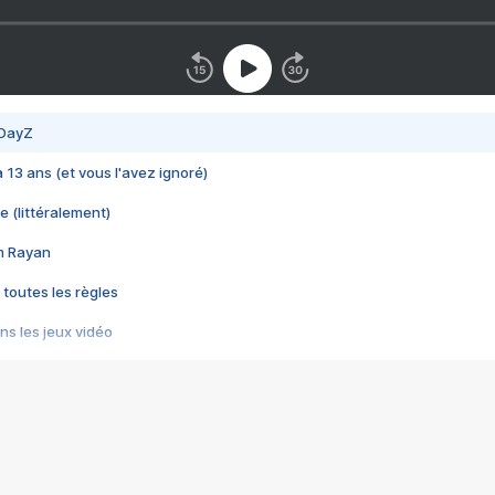
 DayZ
 a 13 ans (et vous l'avez ignoré)
e (littéralement)
im Rayan
 toutes les règles
s les jeux vidéo
us choquant de Rockstar ? - Le scandale BULLY
e plus moche de Steam
du RÊVE tourne au CAUCHEMAR
pendant 8 heures