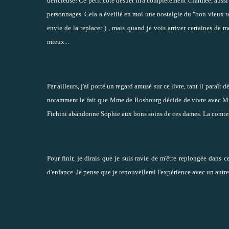
délicieuse! Ce petit côté désuet m'a complètement charmée, aussi
personnages. Cela a éveillé en moi une nostalgie du "bon vieux tem
envie de la replacer ) , mais quand je vois arriver certaines de
mieux...
Par ailleurs, j'ai porté un regard amusé sur ce livre, tant il para
notamment le fait que Mme de Rosbourg décide de vivre avec Mme 
Fichini abandonne Sophie aux bons soins de ces dames. La comte
Pour finir, je dirais que je suis ravie de m'être replongée dans c
d'enfance. Je pense que je renouvellerai l'expérience avec un autre t