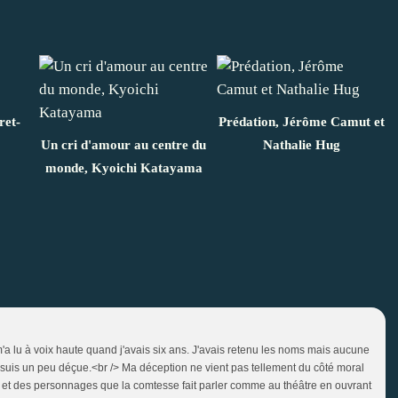
ret-
Prédation, Jérôme Camut et
Un cri d'amour au centre du
Nathalie Hug
monde, Kyoichi Katayama
 m'a lu à voix haute quand j'avais six ans. J'avais retenu les noms mais aucune
e suis un peu déçue.<br /> Ma déception ne vient pas tellement du côté moral
nue et des personnages que la comtesse fait parler comme au théâtre en ouvrant