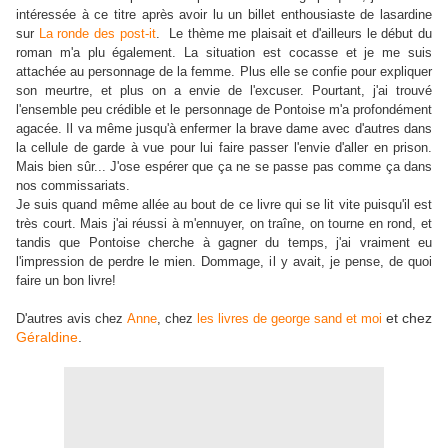
intéressée à ce titre après avoir lu un billet enthousiaste de lasardine
sur
La ronde des post-it
. Le thème me plaisait et d'ailleurs le début du
roman m'a plu également. La situation est cocasse et je me suis
attachée au personnage de la femme. Plus elle se confie pour expliquer
son meurtre, et plus on a envie de l'excuser. Pourtant, j'ai trouvé
l'ensemble peu crédible et le personnage de Pontoise m'a profondément
agacée. Il va même jusqu'à enfermer la brave dame avec d'autres dans
la cellule de garde à vue pour lui faire passer l'envie d'aller en prison.
Mais bien sûr... J'ose espérer que ça ne se passe pas comme ça dans
nos commissariats.
Je suis quand même allée au bout de ce livre qui se lit vite puisqu'il est
très court. Mais j'ai réussi à m'ennuyer, on traîne, on tourne en rond, et
tandis que Pontoise cherche à gagner du temps, j'ai vraiment eu
l'impression de perdre le mien. Dommage, il y avait, je pense, de quoi
faire un bon livre!
et chez
D'autres avis chez
Anne
, chez
les livres de george sand et moi
Géraldine
.