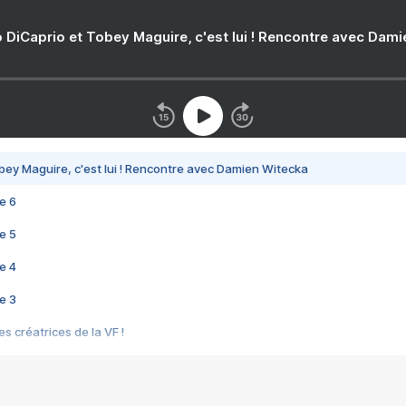
 DiCaprio et Tobey Maguire, c'est lui ! Rencontre avec Dam
bey Maguire, c'est lui ! Rencontre avec Damien Witecka
e 6
e 5
e 4
e 3
s créatrices de la VF !
e 2
e 1