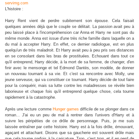
L'histoire :
Harry Rent vient de perdre subitement son épouse. Cela faisait
quelques années déjà que le couple se délitait. La passion avait peu à
peu laissé place à l'incompréhension car Anna et Harry ne sont pas du
même monde. Anna est issue d'une très riche famille dans laquelle on a
du mal à accepter Harry. En effet, ce dernier radiologue, est en plus
quelqu'un de très maladroit. Et Harry avait peu à peu pris ses distances
en se consolant dans les bras de prostituées. Echouant dans tout ce
qu'il entreprend, Harry décide, à la mort de sa femme, de changer, d'en
finir avec le mensonge et tel Edmond Dantès, son modèle, de donner
un nouveau tournant à sa vie. Et c'est sa rencontre avec Molly, une
jeune serveuse, qui va constituer ce tournant. Harry décide de tout faire
pour la conquérir, mais sa lutte contre les maladresses se révèle bien
laborieuse et chaque fois qu'il entreprend quelque chose, cela tourne
rapidement à la catastrophe.
Après une lecture comme
Hunger games
difficile de se plonger dans ce
roman... J'ai eu un peu de mal à rentrer dans l'univers d'Harry et à
suivre les péripéties de ce drôle de personnage. Puis, je me suis
laissée entraîner par cette histoire. Harry est à la fois drôle, émouvant,
agaçant et attachant. Disons que sa gaucherie est souvent drôle mais
que cela tourne parfois à la caricature. Trop, c'est trop, et il en perd de