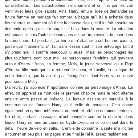
sa crédibilité... Les catastrophes s'enchaînent et on finit par les voir
venir avec leurs gros sabots. Ainsi Harry, ému à l'idée de demander sa
future femme en mariage fait tomber la bague qu'il lui a achetée dans
les toilettes au moment où il tire la chasse d'eau, et il lui fait ensuite sa
demande après qu'elle l'a surpris le bras dans la cuvette. La situation
est cocasse mais l'auteur donne sans cesse l'impression de jouer dans
la surenchère. Et pourtant, j'ai fini par m'attacher à cet homme paumé,
parce que finalement, s'il fait sans cesse souffrir son entourage tant il
s'y prend mal, il souffre beaucoup lui aussi. Mais les personnages les
plus touchants sont pour moi les personnages féminins qui gravitent
autour d'Harry : Anna, sa femme, Molly, la jeune serveuse qui a l'âge
d'être sa fille mais qui lui a retourné le coeur, et Lucille, la collègue de
cette dernière, que la vie n'a pas épargnée et dont Harry va se servir
pour séduire Molly.
D'ailleurs, j'ai apprécié l'importance donnée au personnage d'Anna. En
effet, on apprend sa mort dès le premier chapitre mais le récit alterne
ensuite entre passé et présent. Le lecteur assiste en parallèle à la
construction de l'ancien Harry et à celle du nouveau. Cela donne
également un rythme intéressant au récit, et atténue certaines lenteurs.
En effet, certains passages m'ont ennuyée comme le chapitre dans
lequel Harry se rend au cours de Cycle Evolution et où on suit dans le
détail l'heure de vélo en salle... L'envie de connaître la suite m'a incitée
à tourner un peu plus les pages et au final je l'ai lu assez rapidement.