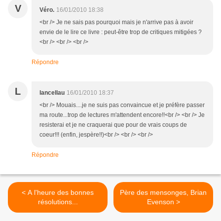
V
Véro.
16/01/2010 18:38
<br /> Je ne sais pas pourquoi mais je n'arrive pas à avoir
envie de le lire ce livre : peut-être trop de critiques mitigées ?
<br /> <br /> <br />
Répondre
L
lancellau
16/01/2010 18:37
<br /> Mouais....je ne suis pas convaincue et je préfère passer
ma route...trop de lectures m'attendent encore!!<br /> <br /> Je
resisterai et je ne craquerai que pour de vrais coups de
coeur!!! (enfin, jespère!!)<br /> <br /> <br />
Répondre
< A l'heure des bonnes
Père des mensonges, Brian
résolutions...
Evenson >