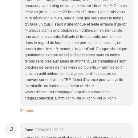
beaucoup votre blog en tant que lecteur.<br /> <br /> Comme
écrivain (de nuit, entre 23 heures et 1 heure) j'aimerais vous
faire découvrir le mien, pour autant que vous ayez le temps
d'y faire un tour. Il s'agit d'une longue et lente errance d'un<br
/> groupe d'amis improbables (un grille-pain existentialiste,
une autruche volante, flottante et trébuchante, une femme
dans le regard de laquelle je me perd tout le temps, et j'en
passe) dans le<br /> monde d'aujourd'hui. Chaque chronique
quotidienne explore des réalités décalées mais en même
temps sensibles aux aléas du moment. Les thématiques sont
proches de celles de mes livres dont un<br /> vient de sortir
chez un petit éditeur ('un lent glissement') les autres se
trouvant sur edilivre ou TBE. Merci d'avance pour votr visite
éventuelle. amicalement, eric<br /> <br />
www.erictistounet.com/page8.php<br /> www.petits-
tirages.com/crbst_8.html<br /> <br /> <br /> <br /> <br />
Répondre
J
June
03/04/2011 00:21
<br /> <br /> J'avais ecrit et reservé mon article pour le jour