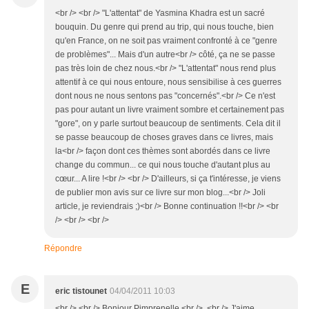
<br /> <br /> "L'attentat" de Yasmina Khadra est un sacré
bouquin. Du genre qui prend au trip, qui nous touche, bien
qu'en France, on ne soit pas vraiment confronté à ce "genre
de problèmes"... Mais d'un autre<br /> côté, ça ne se passe
pas très loin de chez nous.<br /> "L'attentat" nous rend plus
attentif à ce qui nous entoure, nous sensibilise à ces guerres
dont nous ne nous sentons pas "concernés".<br /> Ce n'est
pas pour autant un livre vraiment sombre et certainement pas
"gore", on y parle surtout beaucoup de sentiments. Cela dit il
se passe beaucoup de choses graves dans ce livres, mais
la<br /> façon dont ces thèmes sont abordés dans ce livre
change du commun... ce qui nous touche d'autant plus au
cœur... A lire !<br /> <br /> D'ailleurs, si ça t'intéresse, je viens
de publier mon avis sur ce livre sur mon blog...<br /> Joli
article, je reviendrais ;)<br /> Bonne continuation !!<br /> <br
/> <br /> <br />
Répondre
E
eric tistounet
04/04/2011 10:03
<br /> <br /> Bonjour Pimprenelle,<br /> <br /> J'aime