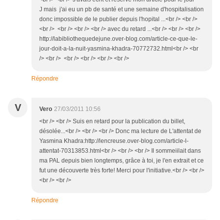
J mais j'ai eu un pb de santé et une semaine d'hospitalisation
donc impossible de le publier depuis l'hopital ...<br /> <br />
<br /> <br /> <br /> <br /> avec du retard ...<br /> <br /> <br />
http://labibliothequedejune.over-blog.com/article-ce-que-le-
jour-doit-a-la-nuit-yasmina-khadra-70772732.html<br /> <br
/> <br /> <br /> <br /> <br /> <br />
Répondre
V
Vero
27/03/2011 10:56
<br /> <br /> Suis en retard pour la publication du billet,
désolée...<br /> <br /> <br /> Donc ma lecture de L'attentat de
Yasmina Khadra:http://lencreuse.over-blog.com/article-l-
attentat-70313853.html<br /> <br /> <br /> Il sommeiilait dans
ma PAL depuis bien longtemps, grâce à toi, je l'en extrait et ce
fut une découverte très forte! Merci pour l'initiative.<br /> <br />
<br /> <br />
Répondre