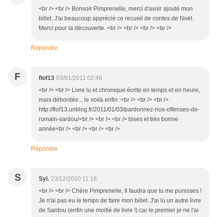
<br /> <br /> Bonsoir Pimprenelle, merci d'avoir ajouté mon
billet. J'ai beaucoup apprécié ce recueil de contes de Noël.
Merci pour la découverte. <br /> <br /> <br /> <br />
Répondre
F
flof13
03/01/2011 02:48
<br /> <br /> Livre lu et chronique écrite en temps et en heure,
mais débordée... le voilà enfin :<br /> <br /> <br />
http://flof13.unblog.fr/2011/01/03/pardonnez-nos-offenses-de-
romain-sardou/<br /> <br /> <br /> bises et très bonne
année<br /> <br /> <br /> <br />
Répondre
S
Syl.
23/12/2010 11:16
<br /> <br /> Chère Pimprenelle, Il faudra que tu me punisses !
Je n'ai pas eu le temps de faire mon billet. J'ai lu un autre livre
de Sardou (enfin une moitié de livre !) car le premier je ne l'ai