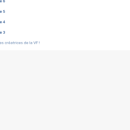
e 6
e 5
e 4
e 3
s créatrices de la VF !
e 2
e 1
e Mektoub My Love arrive enfin ! Rencontre avec Shaïn Boumedine et Sal
i : après Toni en famille
elle réalise le bouleversant Dites lui que je l'aime
ais ! Rencontre autour de Vie privée de Rebecca Zlotowski
 de Marguerite, Grave... Rencontre avec Ella Rumpf
 Les Rêveurs, un film intime sur la santé mentale