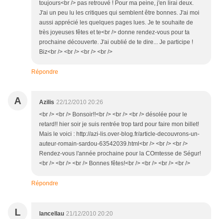
toujours<br /> pas retrouvé ! Pour ma peine, j'en lirai deux.
J'ai un peu lu les critiques qui semblent être bonnes. J'ai moi
aussi apprécié les quelques pages lues. Je te souhaite de
très joyeuses fêtes et te<br /> donne rendez-vous pour ta
prochaine découverte. J'ai oublié de te dire... Je participe !
Biz<br /> <br /> <br /> <br />
Répondre
A
Azilis
22/12/2010 20:26
<br /> <br /> Bonsoir!!<br /> <br /> <br /> désolée pour le
retard!! hier soir je suis rentrée trop tard pour faire mon billet!
Mais le voici : http://azi-lis.over-blog.fr/article-decouvrons-un-
auteur-romain-sardou-63542039.html<br /> <br /> <br />
Rendez-vous l'année prochaine pour la COmtesse de Ségur!
<br /> <br /> <br /> Bonnes fêtes!<br /> <br /> <br /> <br />
Répondre
L
lancellau
21/12/2010 20:20