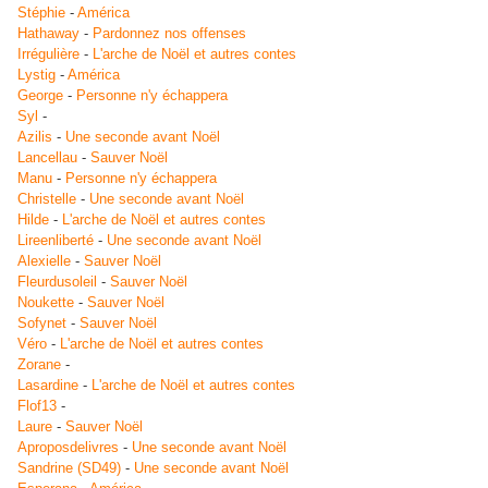
Stéphie
-
América
Hathaway
-
Pardonnez nos offenses
Irrégulière
-
L'arche de Noël et autres contes
Lystig
-
América
George
-
Personne n'y échappera
Syl
-
Azilis
-
Une seconde avant Noël
Lancellau
-
Sauver Noël
Manu
-
Personne n'y échappera
Christelle
-
Une seconde avant Noël
Hilde
-
L'arche de Noël et autres contes
Lireenliberté
-
Une seconde avant Noël
Alexielle
-
Sauver Noël
Fleurdusoleil
-
Sauver Noël
Noukette
-
Sauver Noël
Sofynet
-
Sauver Noël
Véro
-
L'arche de Noël et autres contes
Zorane
-
Lasardine
-
L'arche de Noël et autres contes
Flof13
-
Laure
-
Sauver Noël
Aproposdelivres
-
Une seconde avant Noël
Sandrine (SD49)
-
Une seconde avant Noël