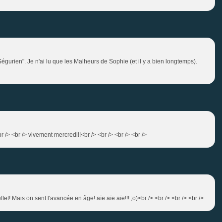
égurien". Je n'ai lu que les Malheurs de Sophie (et il y a bien longtemps).
r /> <br /> vivement mercredi!!<br /> <br /> <br /> <br />
t! Mais on sent l'avancée en âge! aïe aïe aïe!!! ;o)<br /> <br /> <br /> <br />