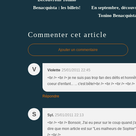
Benacquista : les billets!
En septembre, découv
Tonino Benacquist
Commenter cet article
Ajouter un commentaire
V
Violette
25/01/2011 22:45
<br /> <br /> je ne suis pas trop fan des défis et honnê
coeur d'enfant... ... c'est bête!<br /> <br /> <br /> <br />
Répondre
S
Syl.
25/01/2011 22:13
<br /> <br /> Bonsoir, J'ai eu peur sur le coup quand j'ai 
dire que mon article est sur "Les malheurs de Sophie" 
/> <br />