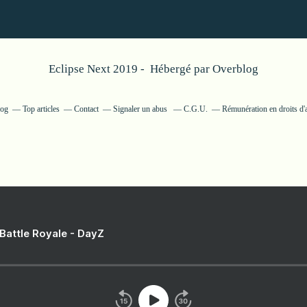
Eclipse Next 2019 - Hébergé par
Overblog
log
Top articles
Contact
Signaler un abus
C.G.U.
Rémunération en droits d'
 Battle Royale - DayZ