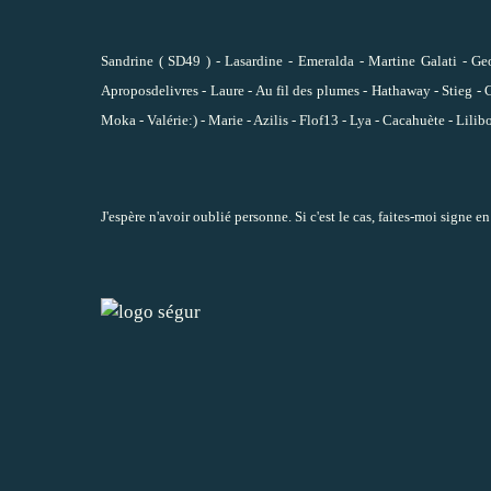
Sandrine ( SD49 )
-
Lasardine
-
Emeralda
-
Martine Galati
-
Ge
Aproposdelivres
-
Laure
-
Au fil des plumes
-
Hathaway
-
Stieg
-
Moka
-
Valérie:)
-
Marie
-
Azilis
-
Flof13
-
Lya
-
Cacahuète
-
Lilib
J'espère n'avoir oublié personne. Si c'est le cas, faites-moi signe e