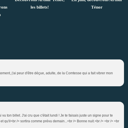
rons
les billets!
Ténor
a
tement, j'ai peur d'être déçue, adulte, de la Comtesse qui a fait vibrer mon
vu ton billet. J'ai cru que c'était lundi ! Je te faisais juste un signe pour te
et qu'il<br /> sortira comme prévu demain...<br /> Bonne nuit.<br /> <br /> <br