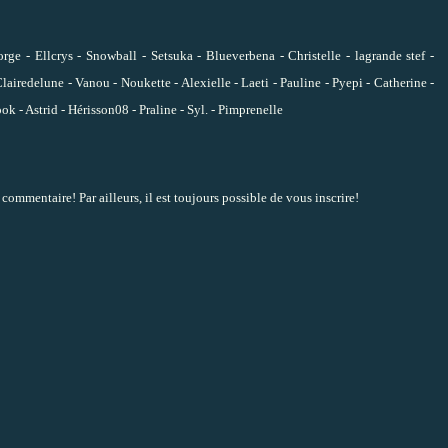
orge
-
Ellcrys
-
Snowball
-
Setsuka
-
Blueverbena
-
Christelle
-
lagrande stef
-
Clairedelune
-
Vanou
-
Noukette
-
Alexielle
-
Laeti
-
Pauline
-
Pyepi
-
Catherine
-
ook
-
Astrid
-
Hérisson08
-
Praline
-
Syl.
-
Pimprenelle
n commentaire! Par ailleurs, il est toujours possible de vous inscrire!