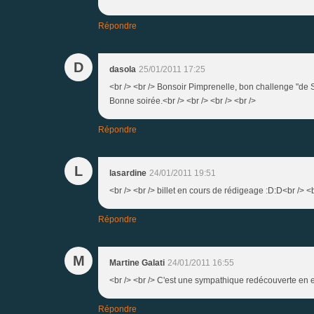
Répondre
D
dasola
25/01/2011 17:25
<br /> <br /> Bonsoir Pimprenelle, bon challenge "de S
Bonne soirée.<br /> <br /> <br /> <br />
Répondre
L
lasardine
24/01/2011 19:51
<br /> <br /> billet en cours de rédigeage :D:D<br /> <b
Répondre
M
Martine Galati
24/01/2011 16:55
<br /> <br /> C'est une sympathique redécouverte en effe
Répondre