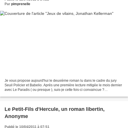
Par
pimprenelle
Je vous propose aujourd'hui le deuxième roman lu dans le cadre du jury
Seuil Policier et Babelio. Après une première lecture mitigée le mois dernier
avec Le Paradis ( ou presque ), suis-je cette fois-ci convaincue ?
Malheureusement, rien n'est moins sûr......
Le Petit-Fils d'Hercule, un roman libertin,
Anonyme
Publié le 10/04/2011 à 07:51