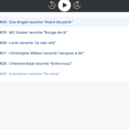
#30 : Eve Angeli raconte "Avant de partir"
#29 : MC Solaar raconte "Bouge de là"
28 : Lorie raconte "Je vais vite"
#27 : Christophe Willem raconte "Jacques a dit"
#26 : Chimène Badi raconte "Entre nous"
#25 : Indochine raconte "3e sexe"
#24 : Zaho raconte "C'est chelou"
#23 : Patrick Bruel raconte "Au café des délices"
#22 : Kyo raconte "Le chemin"
#21 : Nolwenn Leroy raconte "Cassé"
#20 : Patrick Hernandez raconte "Born to be alive"