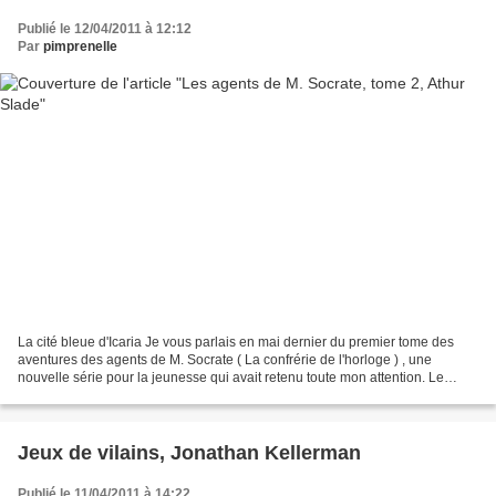
Publié le 12/04/2011 à 12:12
Par
pimprenelle
La cité bleue d'Icaria Je vous parlais en mai dernier du premier tome des
aventures des agents de M. Socrate ( La confrérie de l'horloge ) , une
nouvelle série pour la jeunesse qui avait retenu toute mon attention. Le
second tome est sorti récemment,...
Jeux de vilains, Jonathan Kellerman
Publié le 11/04/2011 à 14:22